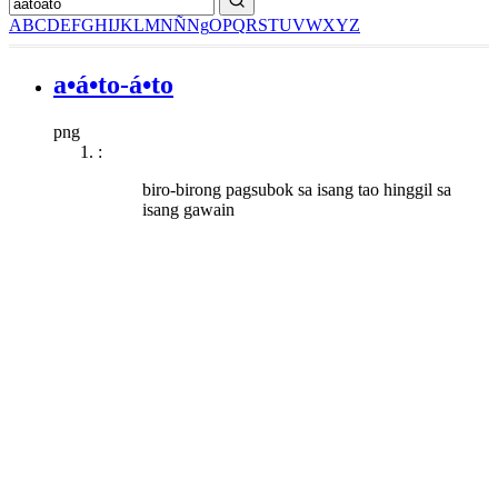
A
B
C
D
E
F
G
H
I
J
K
L
M
N
Ñ
Ng
O
P
Q
R
S
T
U
V
W
X
Y
Z
a•á•to-á•to
png
:
biro-birong pagsubok sa isang tao hinggil sa
isang gawain