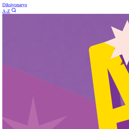
Diksiyonaryo
A-Z