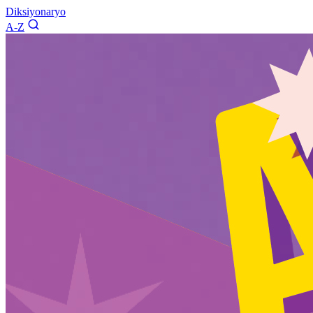
Diksiyonaryo
A-Z