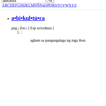
A
B
C
D
E
F
G
H
I
J
K
L
M
N
Ñ
Ng
O
P
Q
R
S
T
U
V
W
X
Y
Z
a•bi•kul•tú•ra
png
|
Zoo
|
[ Esp avicultura ]
:
agham sa pangangalaga ng mga ibon