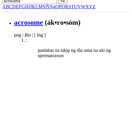
A
B
C
D
E
F
G
H
I
J
K
L
M
N
Ñ
Ng
O
P
Q
R
S
T
U
V
W
X
Y
Z
acrosome
(ák•ro•sóm)
png
|
Bio
|
[ Ing ]
:
panlabas na takip ng tíla sima na ulo ng
spermatozoon