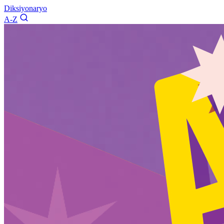
Diksiyonaryo
A-Z