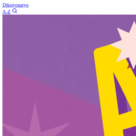
Diksiyonaryo
A-Z