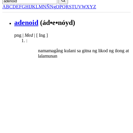
A
B
C
D
E
F
G
H
I
J
K
L
M
N
Ñ
Ng
O
P
Q
R
S
T
U
V
W
X
Y
Z
adenoid
(ád•e•nóyd)
png
|
Med
|
[ Ing ]
:
namamagâng kulani sa gitna ng likod ng ilong at
lalamunan