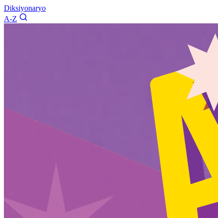
Diksiyonaryo
A-Z