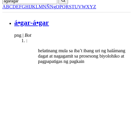
A
B
C
D
E
F
G
H
I
J
K
L
M
N
Ñ
Ng
O
P
Q
R
S
T
U
V
W
X
Y
Z
á•gar-á•gar
png
|
Bot
:
helatinang mula sa iba’t ibang uri ng halámang
dagat at nagagamit sa prosesong biyolohiko at
pagpapatigas ng pagkain