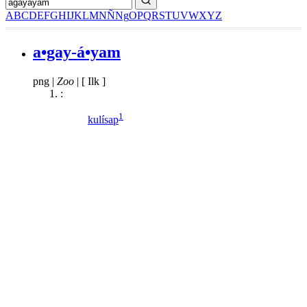
A
B
C
D
E
F
G
H
I
J
K
L
M
N
Ñ
Ng
O
P
Q
R
S
T
U
V
W
X
Y
Z
a•gay-á•yam
png
|
Zoo
|
[ Ilk ]
:
1
kulísap