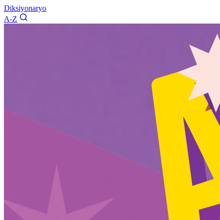
Diksiyonaryo
A-Z