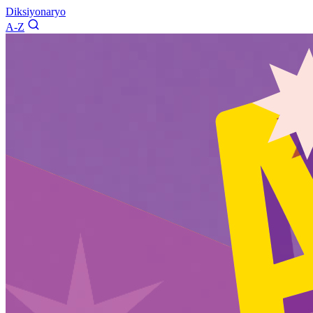
Diksiyonaryo
A-Z