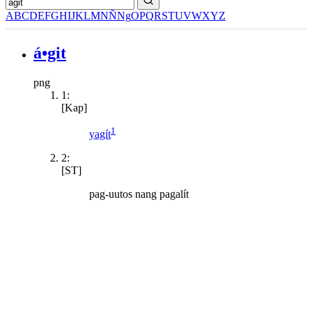
A
B
C
D
E
F
G
H
I
J
K
L
M
N
Ñ
Ng
O
P
Q
R
S
T
U
V
W
X
Y
Z
á•git
png
1:
[Kap]
1
yagít
2:
[ST]
pag-uutos nang pagalít