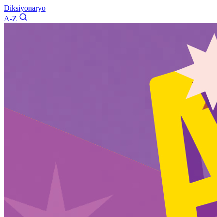
Diksiyonaryo
A-Z