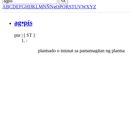
A
B
C
D
E
F
G
H
I
J
K
L
M
N
Ñ
Ng
O
P
Q
R
S
T
U
V
W
X
Y
Z
ag•pís
pnr
|
[ ST ]
:
plantsado o iniunat sa pamamagitan ng plantsa