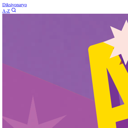
Diksiyonaryo
A-Z