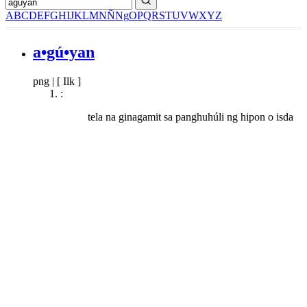
A
B
C
D
E
F
G
H
I
J
K
L
M
N
Ñ
Ng
O
P
Q
R
S
T
U
V
W
X
Y
Z
a•gú•yan
png
|
[ Ilk ]
:
tela na ginagamit sa panghuhúli ng hipon o isda