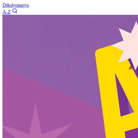
Diksiyonaryo
A-Z