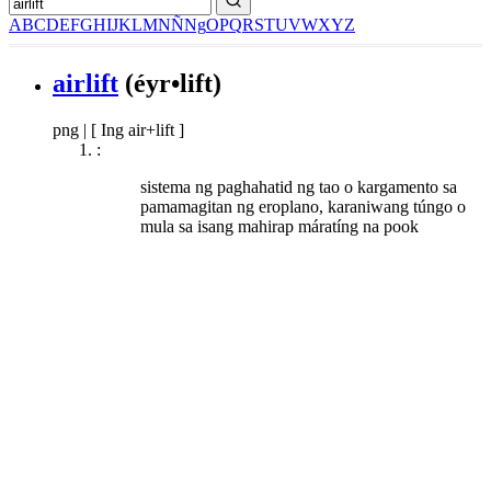
A
B
C
D
E
F
G
H
I
J
K
L
M
N
Ñ
Ng
O
P
Q
R
S
T
U
V
W
X
Y
Z
airlift
(éyr•lift)
png
|
[ Ing air+lift ]
:
sistema ng paghahatid ng tao o kargamento sa
pamamagitan ng eroplano, karaniwang túngo o
mula sa isang mahirap máratíng na pook