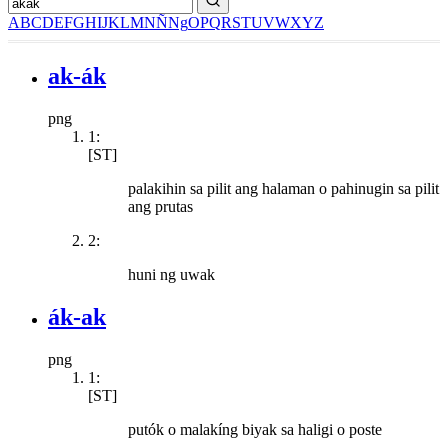
A
B
C
D
E
F
G
H
I
J
K
L
M
N
Ñ
Ng
O
P
Q
R
S
T
U
V
W
X
Y
Z
ak-ák
png
1:
[ST]
palakihin sa pilit ang halaman o pahinugin sa pilit
ang prutas
2:
huni ng uwak
ák-ak
png
1:
[ST]
putók o malakíng biyak sa haligi o poste