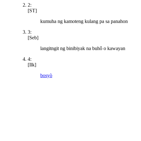
2:
[ST]
kumuha ng kamoteng kulang pa sa panahon
3:
[Seb]
langitngit ng binibiyak na buhô o kawayan
4:
[Ilk]
bosyò