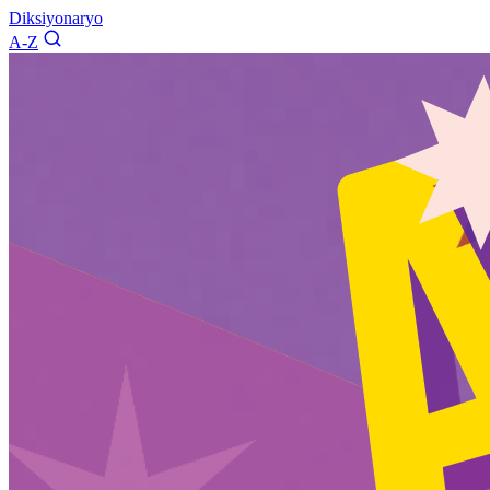
Diksiyonaryo
A-Z