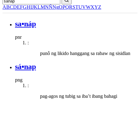
A
B
C
D
E
F
G
H
I
J
K
L
M
N
Ñ
Ng
O
P
Q
R
S
T
U
V
W
X
Y
Z
sa•náp
pnr
:
punô ng likido hanggang sa rabaw ng sisidlan
sá•nap
png
:
pag-agos ng tubig sa iba’t ibang bahagi