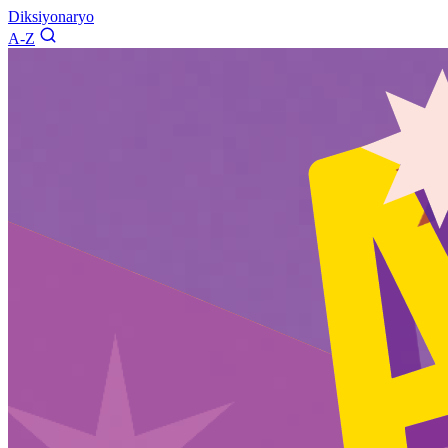
Diksiyonaryo
A-Z