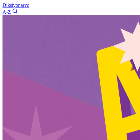
Diksiyonaryo
A-Z