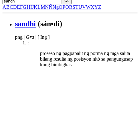
A
B
C
D
E
F
G
H
I
J
K
L
M
N
Ñ
Ng
O
P
Q
R
S
T
U
V
W
X
Y
Z
sandhi
(sán•di)
png
|
Gra
|
[ Ing ]
:
proseso ng pagpapalit ng porma ng mga salita
bílang resulta ng posisyon nitó sa pangungusap
kung binibigkas