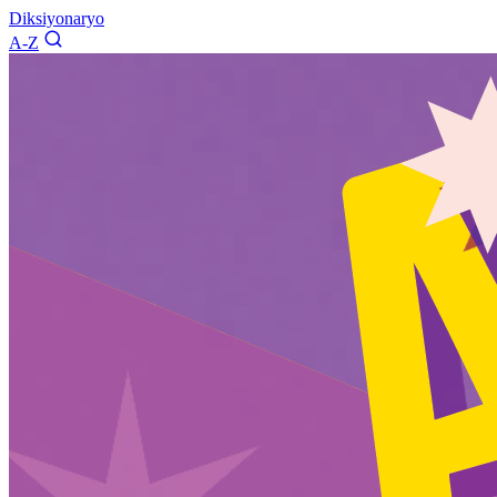
Diksiyonaryo
A-Z