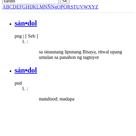
A
B
C
D
E
F
G
H
I
J
K
L
M
N
Ñ
Ng
O
P
Q
R
S
T
U
V
W
X
Y
Z
sán•dol
png
|
[ Seb ]
:
sa sinaunang lipunang Bisaya, ritwal upang
umulan sa panahon ng tagtuyot
sán•dol
pnd
:
matalisod; madapa