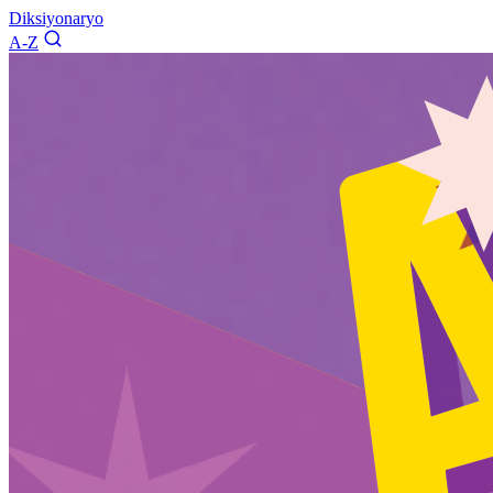
Diksiyonaryo
A-Z