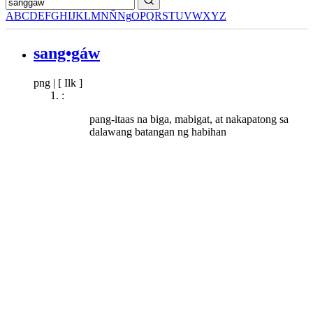
A
B
C
D
E
F
G
H
I
J
K
L
M
N
Ñ
Ng
O
P
Q
R
S
T
U
V
W
X
Y
Z
sang•gáw
png
|
[ Ilk ]
:
pang-itaas na biga, mabigat, at nakapatong sa
dalawang batangan ng habihan