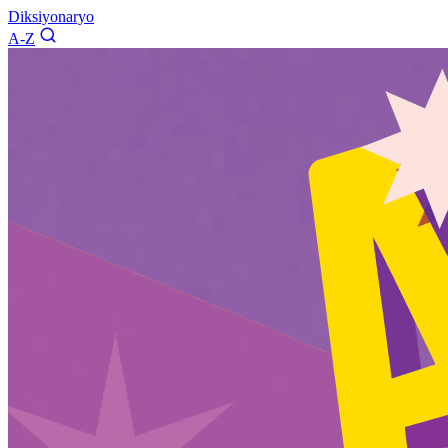
Diksiyonaryo
A-Z