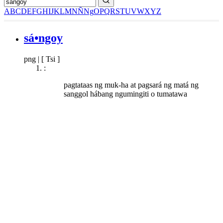
A
B
C
D
E
F
G
H
I
J
K
L
M
N
Ñ
Ng
O
P
Q
R
S
T
U
V
W
X
Y
Z
sá•ngoy
png
|
[ Tsi ]
:
pagtataas ng muk-ha at pagsará ng matá ng
sanggol hábang ngumingiti o tumatawa