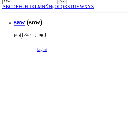
A
B
C
D
E
F
G
H
I
J
K
L
M
N
Ñ
Ng
O
P
Q
R
S
T
U
V
W
X
Y
Z
saw
(sow)
png
|
Kar
|
[ Ing ]
:
lagari