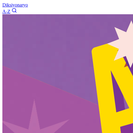
Diksiyonaryo
A-Z