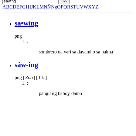
A
B
C
D
E
F
G
H
I
J
K
L
M
N
Ñ
Ng
O
P
Q
R
S
T
U
V
W
X
Y
Z
sa•wíng
png
:
sombrero na yarì sa dayami o sa palma
sáw-ing
png
|
Zoo
|
[ Ilk ]
:
pangil ng baboy-damo