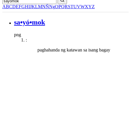
A
B
C
D
E
F
G
H
I
J
K
L
M
N
Ñ
Ng
O
P
Q
R
S
T
U
V
W
X
Y
Z
sa•yó•mok
png
:
paghahanda ng katawan sa isang bagay