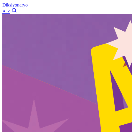
Diksiyonaryo
A-Z