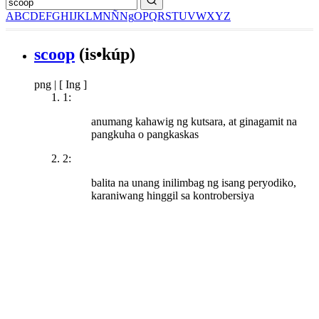
A
B
C
D
E
F
G
H
I
J
K
L
M
N
Ñ
Ng
O
P
Q
R
S
T
U
V
W
X
Y
Z
scoop
(is•kúp)
png
|
[ Ing ]
1:
anumang kahawig ng kutsara, at ginagamit na
pangkuha o pangkaskas
2:
balita na unang inilimbag ng isang peryodiko,
karaniwang hinggil sa kontrobersiya