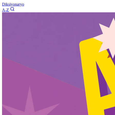
Diksiyonaryo
A-Z