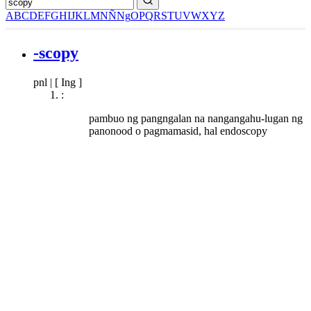
A
B
C
D
E
F
G
H
I
J
K
L
M
N
Ñ
Ng
O
P
Q
R
S
T
U
V
W
X
Y
Z
-scopy
pnl
|
[ Ing ]
:
pambuo ng pangngalan na nangangahu-lugan ng
panonood o pagmamasid, hal endoscopy