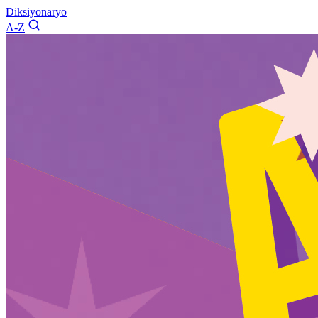
Diksiyonaryo
A-Z