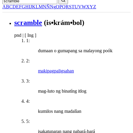
A
B
C
D
E
F
G
H
I
J
K
L
M
N
Ñ
Ng
O
P
Q
R
S
T
U
V
W
X
Y
Z
scramble
(is•krám•bol)
pnd
|
[ Ing ]
1:
dumaan o gumapang sa malayong poók
2:
makipagpaligsahan
3:
mag-luto ng binatíng itlog
4:
kumilos nang madalìan
5:
isakatuparan nang pabará-bará