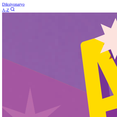
Diksiyonaryo
A-Z