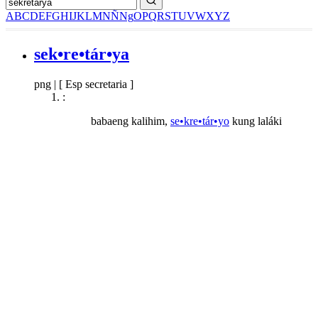
A
B
C
D
E
F
G
H
I
J
K
L
M
N
Ñ
Ng
O
P
Q
R
S
T
U
V
W
X
Y
Z
sek•re•tár•ya
png
|
[ Esp secretaria ]
:
babaeng kalihim,
se•kre•tár•yo
kung laláki