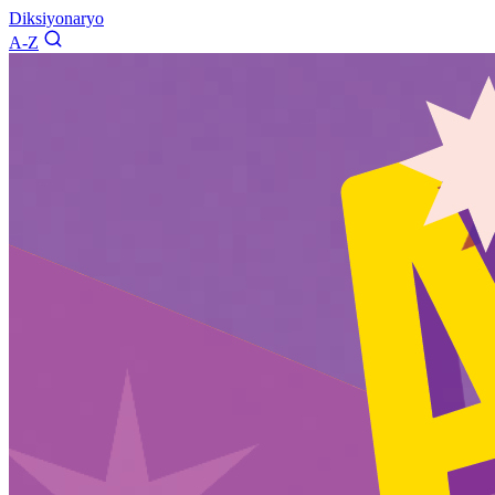
Diksiyonaryo
A-Z