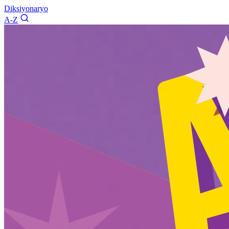
Diksiyonaryo
A-Z