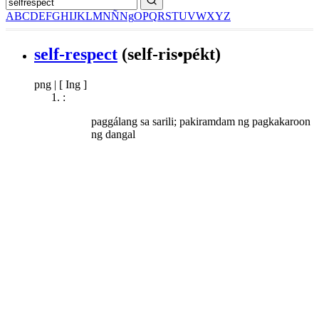
A
B
C
D
E
F
G
H
I
J
K
L
M
N
Ñ
Ng
O
P
Q
R
S
T
U
V
W
X
Y
Z
self-respect
(self-ris•pékt)
png
|
[ Ing ]
:
paggálang sa sarili; pakiramdam ng pagkakaroon
ng dangal