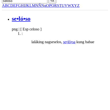
A
B
C
D
E
F
G
H
I
J
K
L
M
N
Ñ
Ng
O
P
Q
R
S
T
U
V
W
X
Y
Z
se•ló•so
png
|
[ Esp celoso ]
:
laláking nagseselos,
se•ló•sa
kung babae