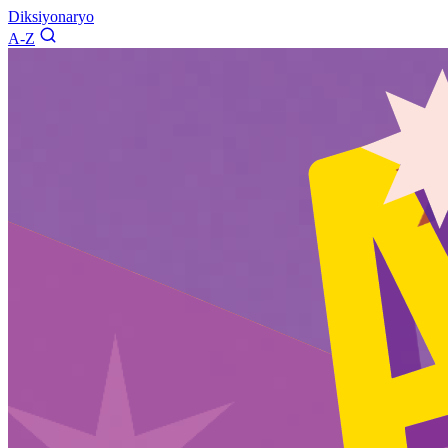
Diksiyonaryo
A-Z