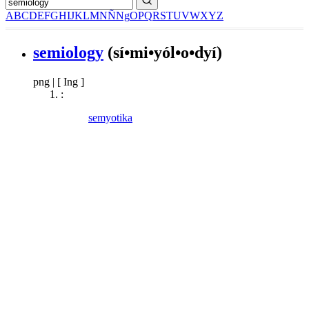
A
B
C
D
E
F
G
H
I
J
K
L
M
N
Ñ
Ng
O
P
Q
R
S
T
U
V
W
X
Y
Z
semiology
(sí•mi•yól•o•dyí)
png
|
[ Ing ]
:
semyotika