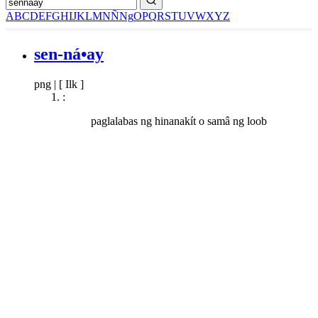
A
B
C
D
E
F
G
H
I
J
K
L
M
N
Ñ
Ng
O
P
Q
R
S
T
U
V
W
X
Y
Z
sen-ná•ay
png
|
[ Ilk ]
:
paglalabas ng hinanakít o samâ ng loob