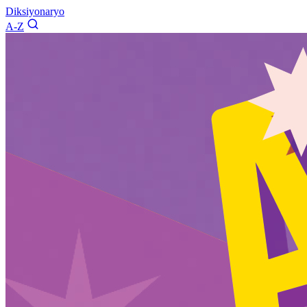
Diksiyonaryo
A-Z