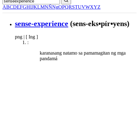
A
B
C
D
E
F
G
H
I
J
K
L
M
N
Ñ
Ng
O
P
Q
R
S
T
U
V
W
X
Y
Z
sense-experience
(sens-eks•pír•yens)
png
|
[ Ing ]
:
karanasang natamo sa pamamagitan ng mga
pandamá