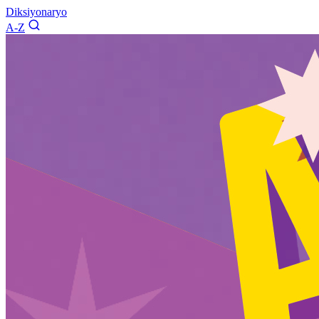
Diksiyonaryo
A-Z