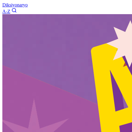
Diksiyonaryo
A-Z