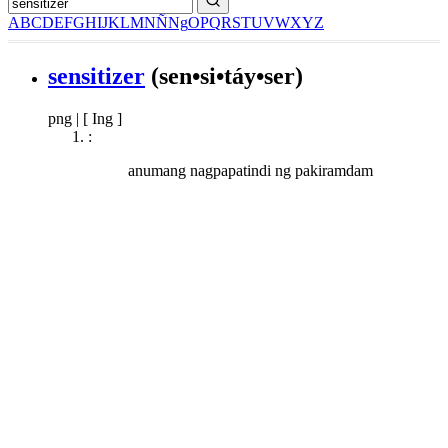
A
B
C
D
E
F
G
H
I
J
K
L
M
N
Ñ
Ng
O
P
Q
R
S
T
U
V
W
X
Y
Z
sensitizer
(sen•si•táy•ser)
png
|
[ Ing ]
:
anumang nagpapatindi ng pakiramdam