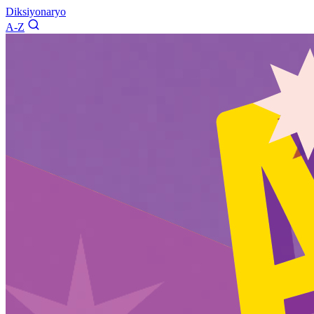
Diksiyonaryo
A-Z