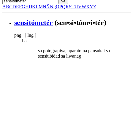
A
B
C
D
E
F
G
H
I
J
K
L
M
N
Ñ
Ng
O
P
Q
R
S
T
U
V
W
X
Y
Z
sensitómetér
(sen•si•tóm•i•tér)
png
|
[ Ing ]
:
sa potograpiya, aparato na pansúkat sa
sensitibidad sa liwanag