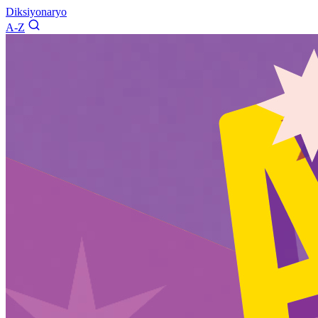
Diksiyonaryo
A-Z