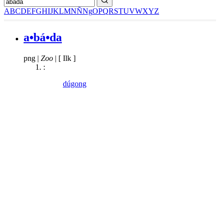
A
B
C
D
E
F
G
H
I
J
K
L
M
N
Ñ
Ng
O
P
Q
R
S
T
U
V
W
X
Y
Z
a•bá•da
png
|
Zoo
|
[ Ilk ]
:
dúgong