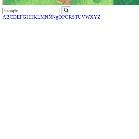
A
B
C
D
E
F
G
H
I
J
K
L
M
N
Ñ
Ng
O
P
Q
R
S
T
U
V
W
X
Y
Z