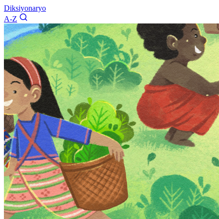
Diksiyonaryo
A-Z