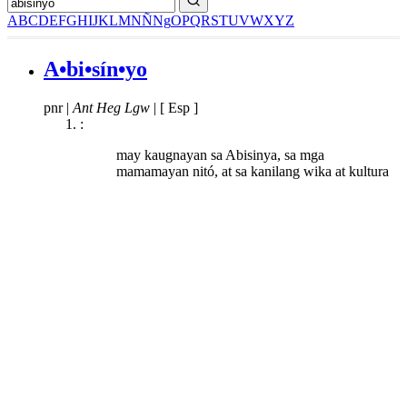
A
B
C
D
E
F
G
H
I
J
K
L
M
N
Ñ
Ng
O
P
Q
R
S
T
U
V
W
X
Y
Z
A•bi•sín•yo
pnr
|
Ant Heg Lgw
|
[ Esp ]
:
may kaugnayan sa Abisinya, sa mga
mamamayan nitó, at sa kanilang wika at kultura