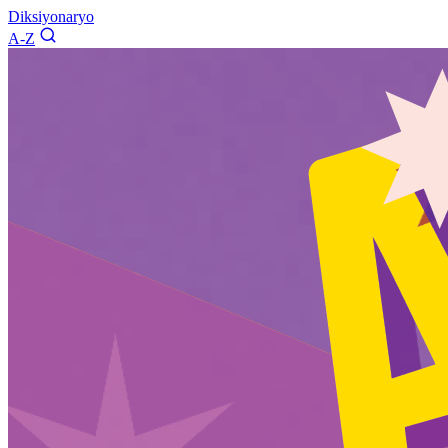
Diksiyonaryo
A-Z