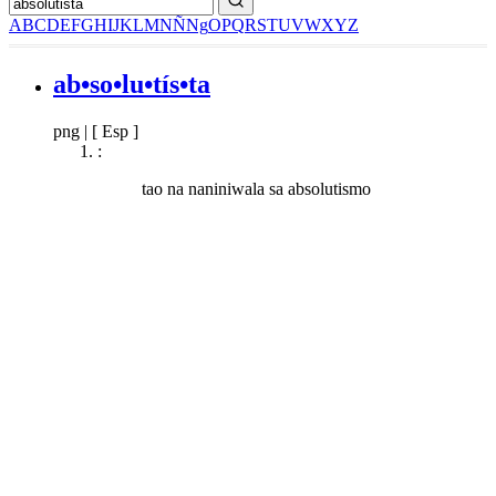
A
B
C
D
E
F
G
H
I
J
K
L
M
N
Ñ
Ng
O
P
Q
R
S
T
U
V
W
X
Y
Z
ab•so•lu•tís•ta
png
|
[ Esp ]
:
tao na naniniwala sa absolutismo