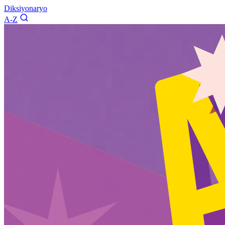
Diksiyonaryo
A-Z