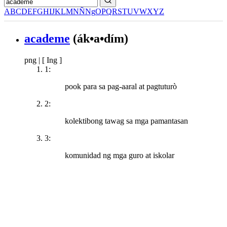
A
B
C
D
E
F
G
H
I
J
K
L
M
N
Ñ
Ng
O
P
Q
R
S
T
U
V
W
X
Y
Z
academe
(ák•a•dím)
png
|
[ Ing ]
1:
pook para sa pag-aaral at pagtuturò
2:
kolektibong tawag sa mga pamantasan
3:
komunidad ng mga guro at iskolar