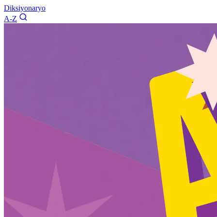
Diksiyonaryo
A-Z