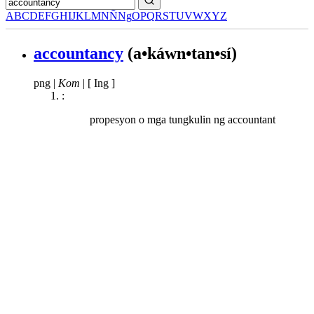
A
B
C
D
E
F
G
H
I
J
K
L
M
N
Ñ
Ng
O
P
Q
R
S
T
U
V
W
X
Y
Z
accountancy
(a•káwn•tan•sí)
png
|
Kom
|
[ Ing ]
:
propesyon o mga tungkulin ng accountant