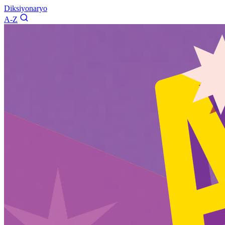
Diksiyonaryo
A-Z