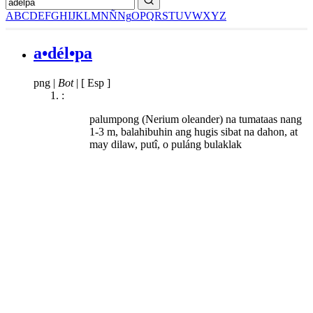
A
B
C
D
E
F
G
H
I
J
K
L
M
N
Ñ
Ng
O
P
Q
R
S
T
U
V
W
X
Y
Z
a•dél•pa
png
|
Bot
|
[ Esp ]
:
palumpong (Nerium oleander) na tumataas nang
1-3 m, balahibuhin ang hugis sibat na dahon, at
may dilaw, putî, o puláng bulaklak