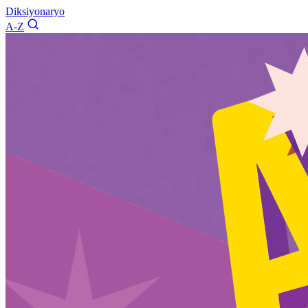
Diksiyonaryo
A-Z