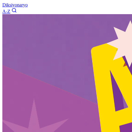
Diksiyonaryo
A-Z