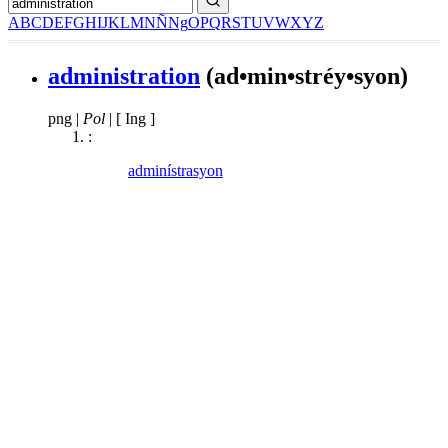
A
B
C
D
E
F
G
H
I
J
K
L
M
N
Ñ
Ng
O
P
Q
R
S
T
U
V
W
X
Y
Z
administration
(ad•min•stréy•syon)
png
|
Pol
|
[ Ing ]
:
adminístrasyon