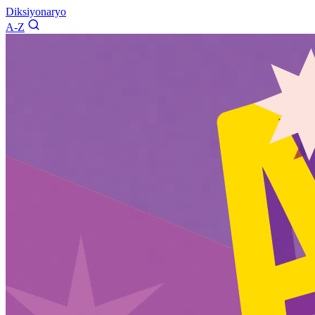
Diksiyonaryo
A-Z