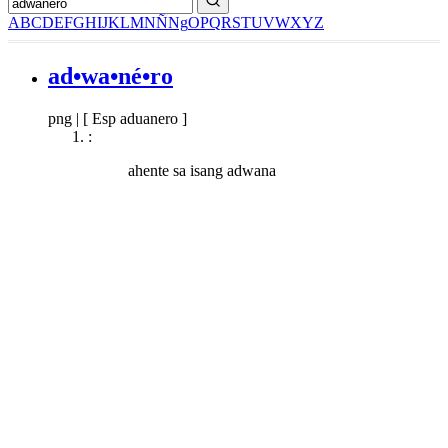
A
B
C
D
E
F
G
H
I
J
K
L
M
N
Ñ
Ng
O
P
Q
R
S
T
U
V
W
X
Y
Z
ad•wa•né•ro
png
|
[ Esp aduanero ]
:
ahente sa isang adwana