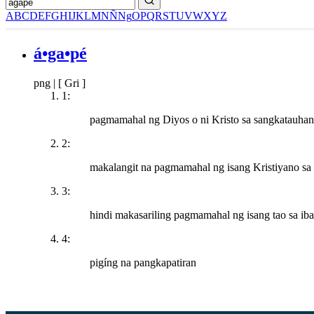
A
B
C
D
E
F
G
H
I
J
K
L
M
N
Ñ
Ng
O
P
Q
R
S
T
U
V
W
X
Y
Z
á•ga•pé
png
|
[ Gri ]
1:
pagmamahal ng Diyos o ni Kristo sa sangkatauhan
2:
makalangit na pagmamahal ng isang Kristiyano sa
3:
hindi makasariling pagmamahal ng isang tao sa i
4:
pigíng na pangkapatiran