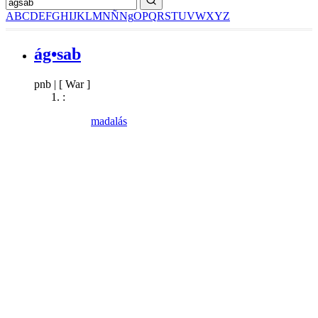
A
B
C
D
E
F
G
H
I
J
K
L
M
N
Ñ
Ng
O
P
Q
R
S
T
U
V
W
X
Y
Z
ág•sab
pnb
|
[ War ]
:
madalás