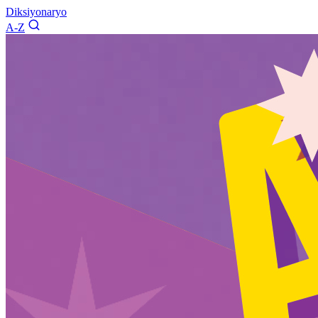
Diksiyonaryo
A-Z