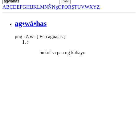
A
B
C
D
E
F
G
H
I
J
K
L
M
N
Ñ
Ng
O
P
Q
R
S
T
U
V
W
X
Y
Z
ag•wá•has
png
|
Zoo
|
[ Esp aguajas ]
:
bukol sa paa ng kabayo