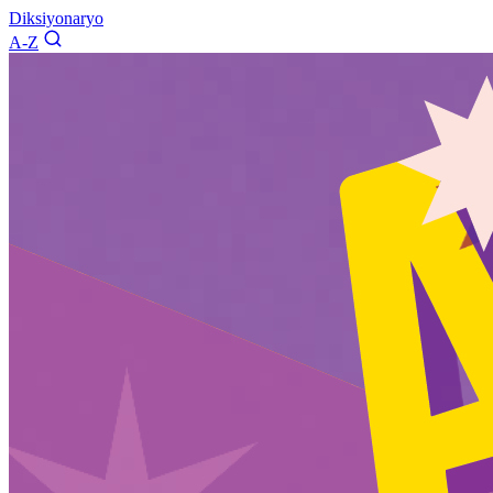
Diksiyonaryo
A-Z