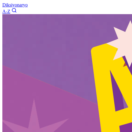
Diksiyonaryo
A-Z