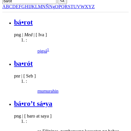
A
B
C
D
E
F
G
H
I
J
K
L
M
N
Ñ
Ng
O
P
Q
R
S
T
U
V
W
X
Y
Z
bá•rot
png
|
Med
|
[ Iva ]
:
1
pigsá
ba•rót
pnr
|
[ Seb ]
:
mumurahin
bá•ro’t sá•ya
png
|
[ baro at saya ]
: