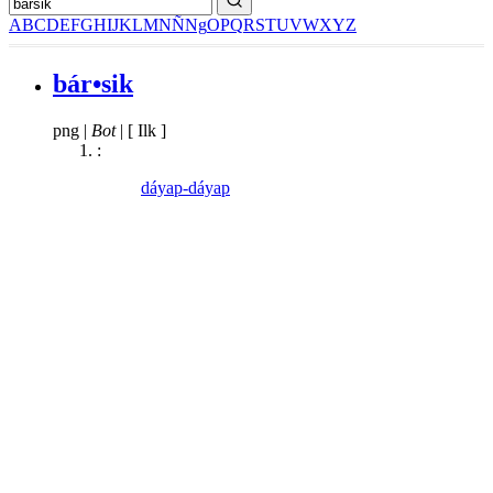
A
B
C
D
E
F
G
H
I
J
K
L
M
N
Ñ
Ng
O
P
Q
R
S
T
U
V
W
X
Y
Z
bár•sik
png
|
Bot
|
[ Ilk ]
:
dáyap-dáyap