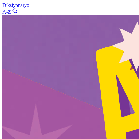
Diksiyonaryo
A-Z