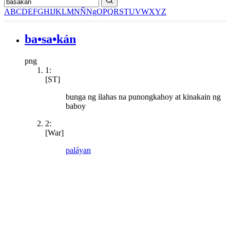
A
B
C
D
E
F
G
H
I
J
K
L
M
N
Ñ
Ng
O
P
Q
R
S
T
U
V
W
X
Y
Z
ba•sa•kán
png
1:
[ST]
bunga ng ilahas na punongkahoy at kinakain ng
baboy
2:
[War]
paláyan