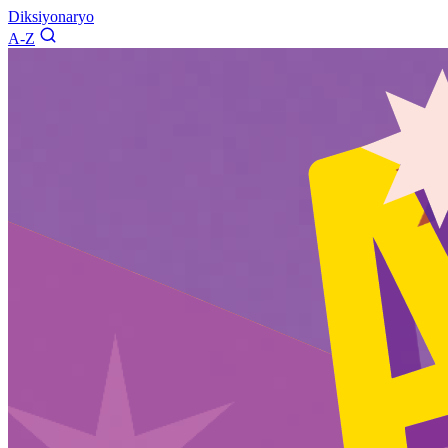
Diksiyonaryo
A-Z