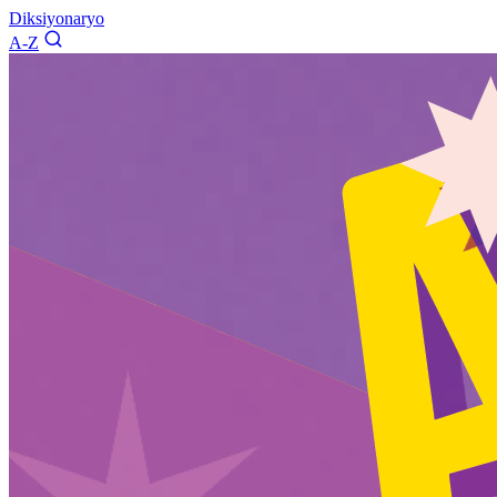
Diksiyonaryo
A-Z