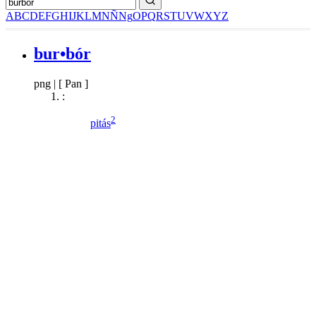
A
B
C
D
E
F
G
H
I
J
K
L
M
N
Ñ
Ng
O
P
Q
R
S
T
U
V
W
X
Y
Z
bur•bór
png
|
[ Pan ]
:
2
pitás