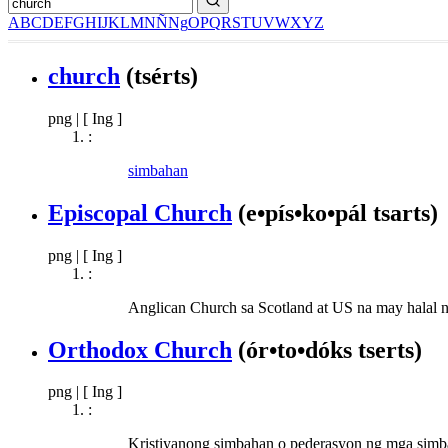
A
B
C
D
E
F
G
H
I
J
K
L
M
N
Ñ
Ng
O
P
Q
R
S
T
U
V
W
X
Y
Z
church
(tsérts)
png
|
[ Ing ]
:
simbahan
Episcopal Church
(e•pís•ko•pál tsarts)
png
|
[ Ing ]
:
Anglican Church sa Scotland at US na may halal 
Orthodox Church
(ór•to•dóks tserts)
png
|
[ Ing ]
:
Kristiyanong simbahan o pederasyon ng mga simbah