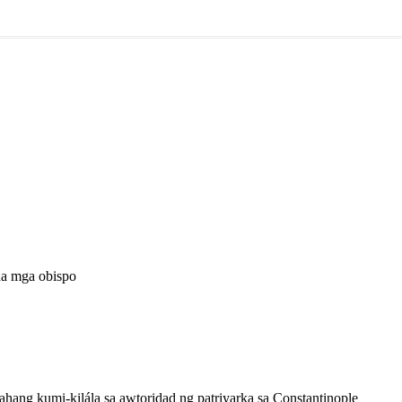
na mga obispo
ang kumi-kilála sa awtoridad ng patriyarka sa Constantinople