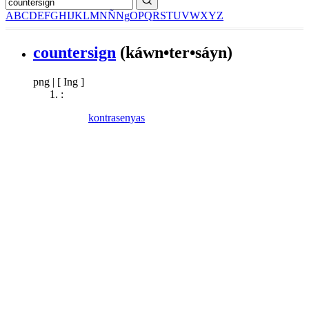
A
B
C
D
E
F
G
H
I
J
K
L
M
N
Ñ
Ng
O
P
Q
R
S
T
U
V
W
X
Y
Z
countersign
(káwn•ter•sáyn)
png
|
[ Ing ]
:
kontrasenyas