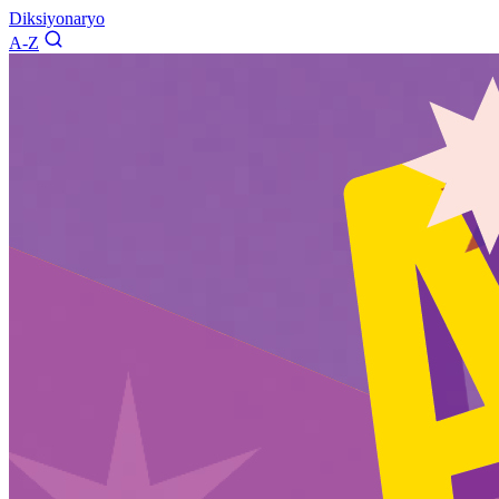
Diksiyonaryo
A-Z