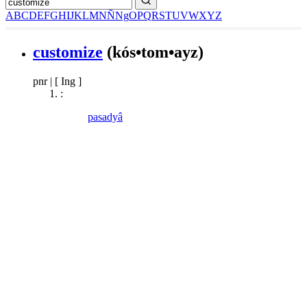
A
B
C
D
E
F
G
H
I
J
K
L
M
N
Ñ
Ng
O
P
Q
R
S
T
U
V
W
X
Y
Z
customize
(kós•tom•ayz)
pnr
|
[ Ing ]
:
pasadyâ