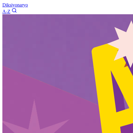
Diksiyonaryo
A-Z