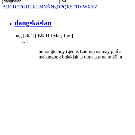
A
B
C
D
E
F
G
H
I
J
K
L
M
N
Ñ
Ng
O
P
Q
R
S
T
U
V
W
X
Y
Z
dang•ká•lan
png
|
Bot
|
[ Bik Hil Mag Tag ]
:
punongkahoy (genus Laurus) na may putî at
mabangong bulaklak at tumataas nang 20 m