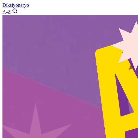
Diksiyonaryo
A-Z